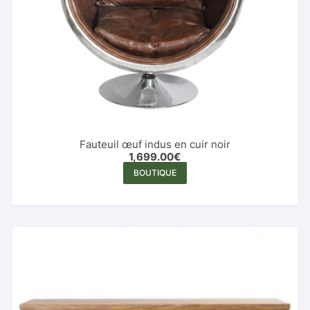
Fauteuil œuf indus en cuir noir
1,699.00
€
BOUTIQUE